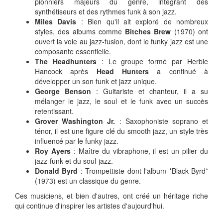
pionniers majeurs du genre, intégrant des
synthétiseurs et des rythmes funk à son jazz.
Miles Davis
: Bien qu'il ait exploré de nombreux
styles, des albums comme
Bitches Brew
(1970) ont
ouvert la voie au jazz-fusion, dont le funky jazz est une
composante essentielle.
The Headhunters
: Le groupe formé par Herbie
Hancock après
Head Hunters
a continué à
développer un son funk et jazz unique.
George Benson
: Guitariste et chanteur, il a su
mélanger le jazz, le soul et le funk avec un succès
retentissant.
Grover Washington Jr.
: Saxophoniste soprano et
ténor, il est une figure clé du smooth jazz, un style très
influencé par le funky jazz.
Roy Ayers
: Maître du vibraphone, il est un pilier du
jazz-funk et du soul-jazz.
Donald Byrd
: Trompettiste dont l'album *Black Byrd*
(1973) est un classique du genre.
Ces musiciens, et bien d'autres, ont créé un héritage riche
qui continue d'inspirer les artistes d'aujourd'hui.