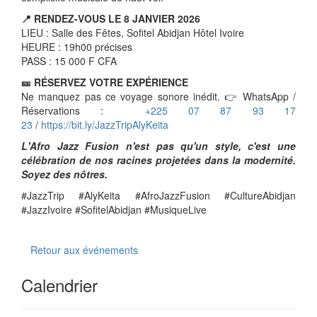
📍 RENDEZ-VOUS LE 8 JANVIER 2026
LIEU : Salle des Fêtes, Sofitel Abidjan Hôtel Ivoire
HEURE : 19h00 précises
PASS : 15 000 F CFA
🎫 RÉSERVEZ VOTRE EXPÉRIENCE
Ne manquez pas ce voyage sonore inédit. 👉 WhatsApp /
Réservations :
+225 07 87 93 17
23
/
https://bit.ly/JazzTripAlyKeita
L'Afro Jazz Fusion n'est pas qu'un style, c'est une
célébration de nos racines projetées dans la modernité.
Soyez des nôtres.
#JazzTrip #AlyKeita #AfroJazzFusion #CultureAbidjan
#JazzIvoire #SofitelAbidjan #MusiqueLive
Retour aux événements
Calendrier